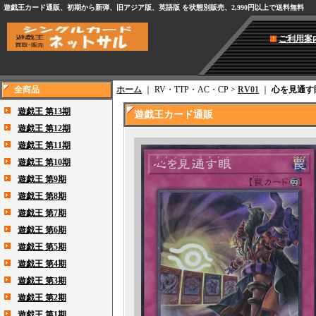
遊戯王カード通販、初期から新弾、旧アジア版、英語版 を状態別販売、2,990円以上で送料無料
ご利用案
全商品
ホーム
｜ RV・TTP・AC・CP >
RV01
｜
心を見通す
遊戯王 第13期
遊戯王カード通販
遊戯王 第12期
遊戯王 第11期
遊戯王 第10期
遊戯王 第9期
遊戯王 第8期
遊戯王 第7期
遊戯王 第6期
遊戯王 第5期
遊戯王 第4期
遊戯王 第3期
遊戯王 第2期
遊戯王 第1期