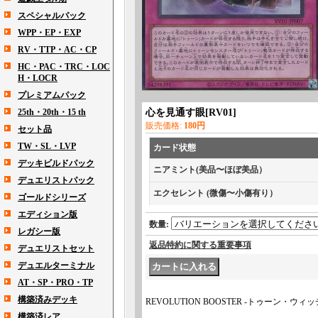
スペシャルパック
WPP・EP・EXP
RV・TTP・AC・CP
HC・PAC・TRC・LOC
H・LOCR
プレミアムパック
25th・20th・15 th
心を見通す眼
[
RV01
]
販売価格
:
180円
セット品
TW・SL・LVP
カード状態
デッキビルドパック
ニアミント(美品〜ほぼ美品）
デュエリストパック
エクセレント (微傷〜小傷有り）
ゴールドシリーズ
エディション版
数量
:
レガシー版
返品特約に関する重要事項
デュエリストセット
デュエルターミナル
AT・SP・PRO・TP
構築済みデッキ
REVOLUTION BOOSTER -トゥーン・ウ
構築済レア