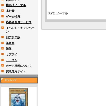
構築済ノーマル
本付録
RV01 ノーマル
ゲーム特典
応募者全員サービス
イベント・キャンペー
ン
旧アジア版
英語版
韓版
サプライ
トークン
カード状態について
買取専用サイト
PICK UP