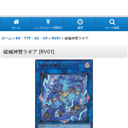
ホーム
シングルカード買取中
履歴
カード検索
ホーム
>
RV・TTP・AC・CP
>
RV01
>
破械神雙ラギア
破械神雙ラギア
[
RV01
]