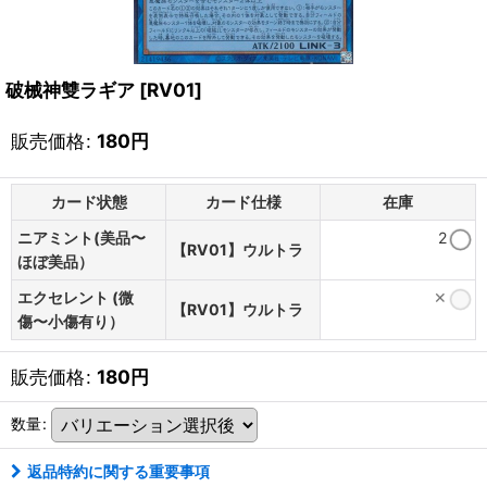
破械神雙ラギア
[
RV01
]
販売価格
:
180
円
カード状態
カード仕様
在庫
ニアミント(美品〜
2
【RV01】ウルトラ
ほぼ美品）
エクセレント (微
✕
【RV01】ウルトラ
傷〜小傷有り）
販売価格
:
180
円
数量
:
返品特約に関する重要事項