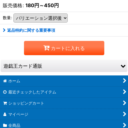
販売価格
:
180
円
～450
円
数量
:
返品特約に関する重要事項
カートに入れる
遊戯王カード通販
ホーム
REVOLUTION BOOSTER -トゥーン・ウィッチクラフト・破械-
最近チェックしたアイテム
ショッピングカート
RV01 ノーマル
マイページ
全商品