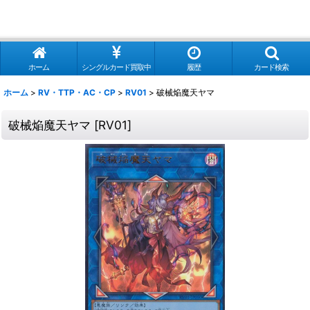
ホーム
シングルカード買取中
履歴
カード検索
ホーム
>
RV・TTP・AC・CP
>
RV01
>
破械焔魔天ヤマ
破械焔魔天ヤマ
[
RV01
]