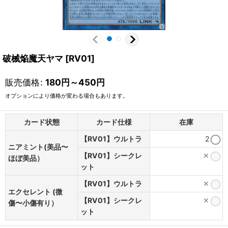
破械焔魔天ヤマ
[
RV01
]
販売価格
:
180
円
～450
円
オプションにより価格が変わる場合もあります。
カード状態
カード仕様
在庫
【RV01】ウルトラ
2
ニアミント(美品〜
【RV01】シークレ
✕
ほぼ美品）
ット
【RV01】ウルトラ
✕
エクセレント (微
【RV01】シークレ
✕
傷〜小傷有り）
ット