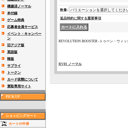
構築済ノーマル
数量
:
本付録
返品特約に関する重要事項
ゲーム特典
応募者全員サービス
イベント・キャンペー
ン
REVOLUTION BOOSTER -トゥーン・ウ
旧アジア版
英語版
韓版
RV01 ノーマル
サプライ
トークン
カード状態について
買取専用サイト
PICK UP
ショッピングカート
カートの中身