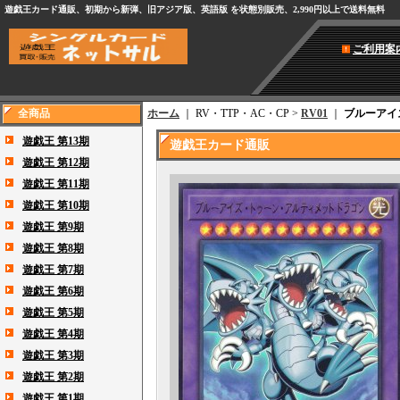
遊戯王カード通販、初期から新弾、旧アジア版、英語版 を状態別販売、2,990円以上で送料無料
ご利用案
全商品
ホーム
｜ RV・TTP・AC・CP >
RV01
｜
ブルーアイ
遊戯王 第13期
遊戯王カード通販
遊戯王 第12期
遊戯王 第11期
遊戯王 第10期
遊戯王 第9期
遊戯王 第8期
遊戯王 第7期
遊戯王 第6期
遊戯王 第5期
遊戯王 第4期
遊戯王 第3期
遊戯王 第2期
遊戯王 第1期