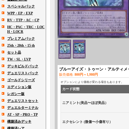
スペシャルパック
WPP・EP・EXP
RV・TTP・AC・CP
HC・PAC・TRC・LOC
H・LOCR
プレミアムパック
25th・20th・15 th
セット品
TW・SL・LVP
デッキビルドパック
ブルーアイズ・トゥーン・アルティメ
デュエリストパック
販売価格
:
800円～1,980円
ゴールドシリーズ
オプションにより価格が変わる場合もあります。
エディション版
カード状態
レガシー版
デュエリストセット
ニアミント(美品〜ほぼ美品）
デュエルターミナル
AT・SP・PRO・TP
構築済みデッキ
エクセレント (微傷〜小傷有り）
構築済レア